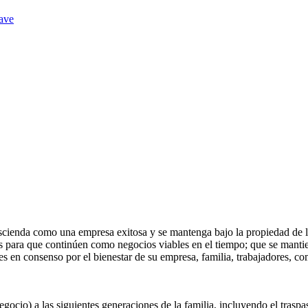
lave
rascienda como una empresa exitosa y se mantenga bajo la propiedad de la
as para que continúen como negocios viables en el tiempo; que se mant
 en consenso por el bienestar de su empresa, familia, trabajadores, com
egocio) a las siguientes generaciones de la familia, incluyendo el trasp