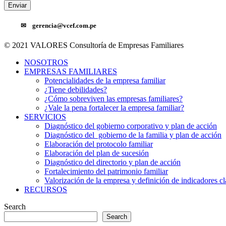
✉
gerencia@vcef.com.pe
© 2021 VALORES Consultoría de Empresas Familiares
NOSOTROS
EMPRESAS FAMILIARES
Potencialidades de la empresa familiar
¿Tiene debilidades?
¿Cómo sobreviven las empresas familiares?
¿Vale la pena fortalecer la empresa familiar?
SERVICIOS
Diagnóstico del gobierno corporativo y plan de acción
Diagnóstico del gobierno de la familia y plan de acción
Elaboración del protocolo familiar
Elaboración del plan de sucesión
Diagnóstico del directorio y plan de acción
Fortalecimiento del patrimonio familiar
Valorización de la empresa y definición de indicadores c
RECURSOS
Search
Search